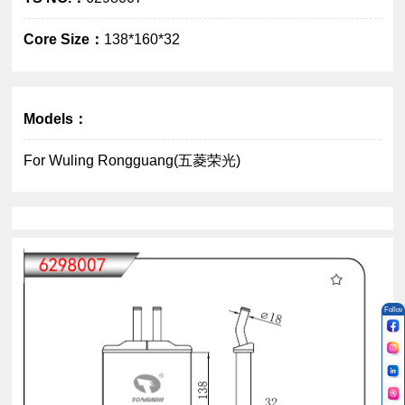
Core Size：
138*160*32
source
Models：
For Wuling Rongguang(五菱荣光)
Follow