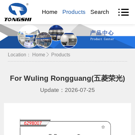
Home
Products
Search
VR Visit
Location：
Home
Products
For Wuling Rongguang(五菱荣光)
Update：2026-07-25