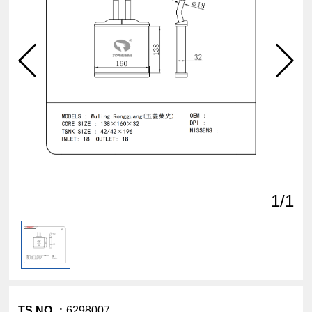
Click
view
1
/1
TS NO.：
6298007